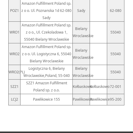
Amazon Fulfillment Poland sp.
POZ1
z o o. Ul. Poznanska 1d 62-080
Sady
62-080
Sady
Amazon Fulfillment Poland sp.
Bielany
WRO1
z o o., Ul. Czekoladowa 1,
55040
Wroclawskie
55040 Bielany Wroclawskie
Amazon Fulfillment Poland sp.
Bielany
WRO2
z o o. Ul. Logistyczna 6, 55040
55040
Wroclawskie
Bielany Wroclawskie
Logistyczna 6, Bielany
Bielany
WRO2(PL)
55040
Wroclawskie,Poland, 55-040
Wroclawskie
SZZ1 Amazon Fulfillment
SZZ1
Kołbaskowo
Kołbaskowo
72-001
Poland sp. z o.o.
LCJ2
Pawlikowice 155
Pawlikowice
Pawlikowice
95-200