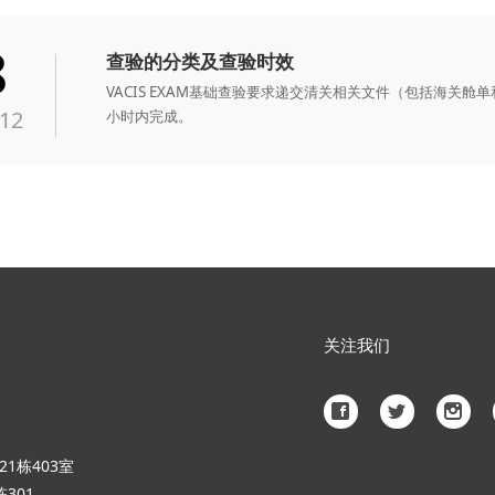
8
查验的分类及查验时效
VACIS EXAM基础查验要求递交清关相关文件（包括海关
-12
小时内完成。
关注我们
1栋403室
301