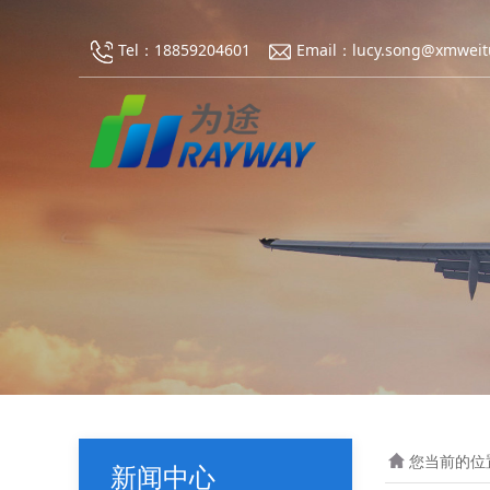
Tel：18859204601
Email：lucy.song@xmweit
您当前的位
新闻中心