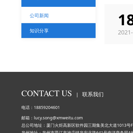
1
公司新闻
知识分享
2021
CONTACT US
联系我们
|
电话：18859204601
邮箱：lucy.song@xmweitu.com
总公司地址：厦门火炬高新区软件园三期集美北大道1013号F2
泉州地址：泉州市晋江市池店镇泉安北路641号南洋商务园A栋