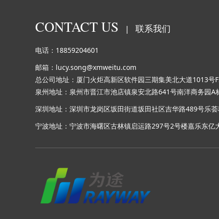
CONTACT US
联系我们
|
电话：18859204601
邮箱：lucy.song@xmweitu.com
总公司地址：厦门火炬高新区软件园三期集美北大道1013号F2
泉州地址：泉州市晋江市池店镇泉安北路641号南洋商务园A栋
深圳地址：深圳市龙岗区坂田街道坂田社区吉华路489号乐荟科
宁波地址：宁波市海曙区古林镇启运路297号2号楼嘉乐东亿大