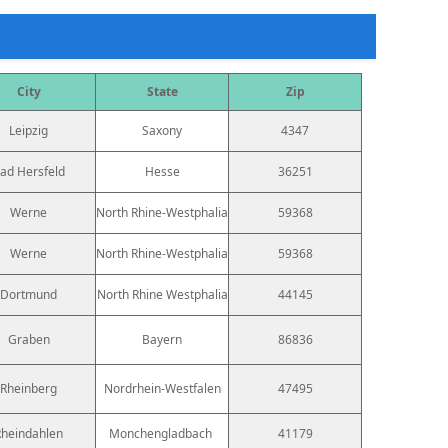
City
State
Zip
Leipzig
Saxony
4347
ad Hersfeld
Hesse
36251
Werne
North Rhine-Westphalia
59368
Werne
North Rhine-Westphalia
59368
Dortmund
North Rhine Westphalia
44145
Graben
Bayern
86836
Rheinberg
Nordrhein-Westfalen
47495
Rheindahlen
Monchengladbach
41179