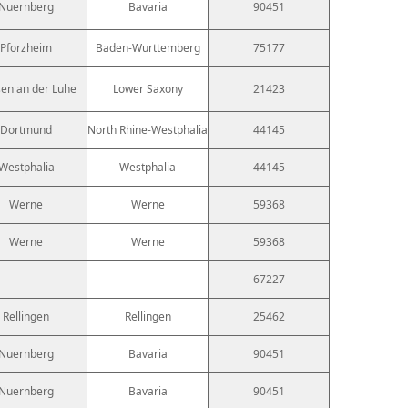
Nuernberg
Bavaria
90451
Pforzheim
Baden-Wurttemberg
75177
en an der Luhe
Lower Saxony
21423
Dortmund
North Rhine-Westphalia
44145
Westphalia
Westphalia
44145
Werne
Werne
59368
Werne
Werne
59368
67227
Rellingen
Rellingen
25462
Nuernberg
Bavaria
90451
Nuernberg
Bavaria
90451