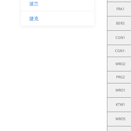
波兰
FRA1
捷克
BER3
CGN1
CGN1-
WRO2
PRG2
WRO1
KTW1
WRO5