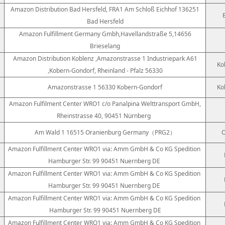
Amazon Distribution Bad Hersfeld, FRA1 Am Schloß Eichhof 136251
Bad Hersfeld
Amazon Fulfillment Germany Gmbh,Havellandstraße 5,14656
Brieselang
Amazon Distribution Koblenz ,Amazonstrasse 1 Industriepark A61
Ko
,Kobern-Gondorf, Rheinland - Pfalz 56330
Amazonstrasse 1 56330 Kobern-Gondorf
Ko
Amazon Fulfilment Center WRO1 c/o Panalpina Welttransport GmbH,
Rheinstrasse 40, 90451 Nürnberg
Am Wald 1 16515 Oranienburg Germany（PRG2）
O
Amazon Fulfillment Center WRO1 via: Amm GmbH & Co KG Spedition
Hamburger Str. 99 90451 Nuernberg DE
Amazon Fulfillment Center WRO1 via: Amm GmbH & Co KG Spedition
Hamburger Str. 99 90451 Nuernberg DE
Amazon Fulfillment Center WRO1 via: Amm GmbH & Co KG Spedition
Hamburger Str. 99 90451 Nuernberg DE
Amazon Fulfillment Center WRO1 via: Amm GmbH & Co KG Spedition