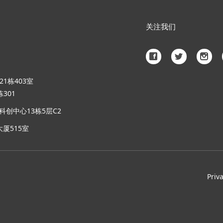
关注我们
1栋403室
301
创中心13栋5层C2
厦515室
Priv