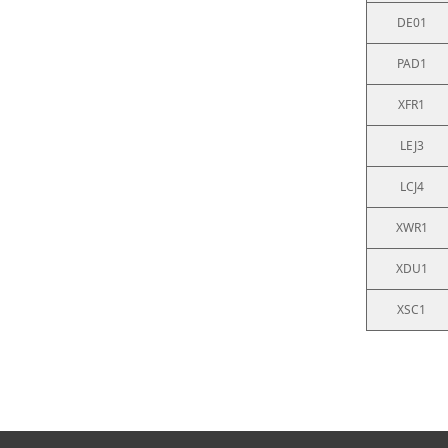
DE01
PAD1
XFR1
LEJ3
LCJ4
XWR1
XDU1
XSC1