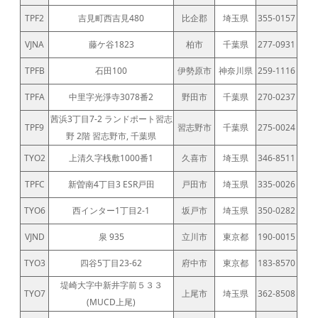
TPF2
吉見町西吉見480
比企郡
埼玉県
355-0157
VJNA
藤ケ谷1823
柏市
千葉県
277-0931
TPFB
石田100
伊勢原市
神奈川県
259-1116
TPFA
中里字光淨寺3078番2
野田市
千葉県
270-0237
茜浜3丁目7-2 ランドポート習志
TPF9
習志野市
千葉県
275-0024
野 2階 習志野市, 千葉県
TYO2
上清久字桟敷1000番1
久喜市
埼玉県
346-8511
TPFC
新曽南4丁目3 ESR戸田
戸田市
埼玉県
335-0026
TYO6
西インター1丁目2-1
坂戸市
埼玉県
350-0282
VJND
泉 935
立川市
東京都
190-0015
TYO3
四谷5丁目23-62
府中市
東京都
183-8570
堤崎大字中新井字前５３３
TYO7
上尾市
埼玉県
362-8508
(MUCD上尾)