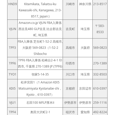
HND9
Kitamikata, Takatsu-ku
川崎市
神奈川県
213-8517
Kawasaki-shi, Kanagawa, 213-
8517, Japan )
Amazon.co.jp VJUN FBA入庫係
〒583-
VJUN
西吉見480 GLP吉見 比企郡吉見
吉見町
埼玉県
8533
町, 埼玉県
FBA入庫係 芝生町1-52-2 高槻市,
TPF3
大阪府 569-0823（1-52-2
高槻市
大阪府
569-0823
Shibocho
TPF6 FBA入庫係 松崎台2-4-1 印
TPF6
印西市
270-1389
西市, 千葉県 270-1389 JP (TPF6)
TYO1
領家5-14-35
川口市
埼玉県
332-8503
松井宮田1（1 Amazon KIX5
KIX5
Matsuimiyata Kyotanabe-shi，
京都府
京田辺市
610-0397
Kyoto，610-0397）
VJU1
石田100 MFLP厚木Ⅱ
伊勢原市
伊勢原市
259-1116
TPF4
奥田大沢町2-1
稲沢市
愛知県
492-8224