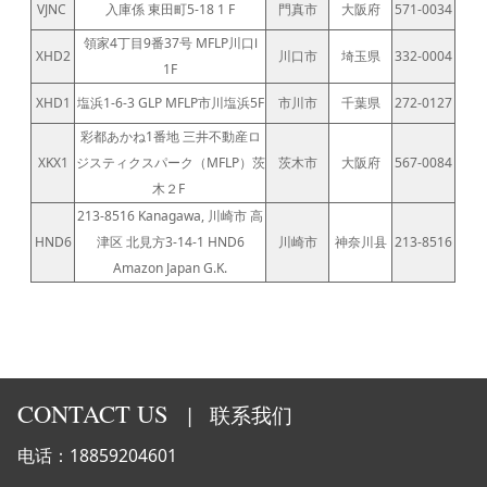
VJNC
入庫係 東田町5-18 1 F
門真市
大阪府
571-0034
領家4丁目9番37号 MFLP川口Ⅰ
XHD2
川口市
埼玉県
332-0004
1F
XHD1
塩浜1-6-3 GLP MFLP市川塩浜5F
市川市
千葉県
272-0127
彩都あかね1番地 三井不動産ロ
XKX1
ジスティクスパーク（MFLP）茨
茨木市
大阪府
567-0084
木２F
213-8516 Kanagawa, 川崎市 高
HND6
津区 北見方3-14-1 HND6
川崎市
神奈川县
213-8516
Amazon Japan G.K.
CONTACT US
|
联系我们
电话：18859204601