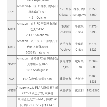
3-1-3 Yayoigaoka
Amazon小田原FC 神奈川県小田
小田原市
神奈川県
〒250-
FSZ1
原市扇町4-5-1
Odawara
Kanagawa
8560
4-5-1 Ogicho
Amazon 市川FC 千葉県市川市
市川市
千葉県
〒272-
NRT1
塩浜2-13-1
Ichikawa
Chiba
0193
2-13-1 Shiohama
Amazon 八千代FC 千葉県八千
八千代市
千葉県
〒276-
NRT2
代市上高野2036
Yachiyo
Chiba
8525
2036 Kamitakano
Amazon 多治見FC 岐阜県多治
多治見市
岐阜県
〒507-
NGO2
見市旭ヶ丘10-6
Tajimi
Gifu
8585
10-6 Asahigaoka
〒583-
KIX4
FBA入庫係, 津堂4-435
藤井寺市
大阪府
8533
Amazon.co.jp FBA入庫係 石川町
HND8
八王子市
東京都
192-8560
2970-3 八王子市, 東京都
高津区北見方3-14-1 川崎市, 神
奈川県 213-8517 JP (3-14-1,