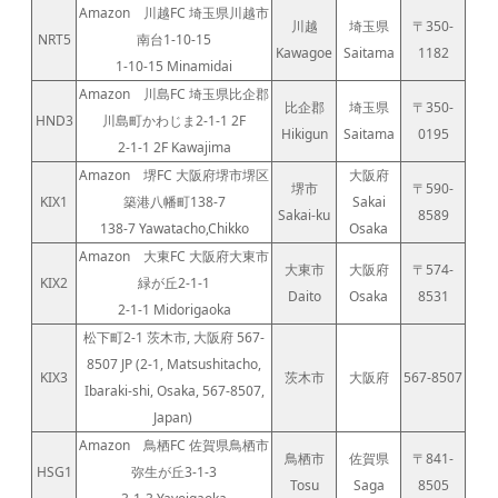
Amazon 川越FC 埼玉県川越市
川越
埼玉県
〒350-
NRT5
南台1-10-15
Kawagoe
Saitama
1182
1-10-15 Minamidai
Amazon 川島FC 埼玉県比企郡
比企郡
埼玉県
〒350-
HND3
川島町かわじま2-1-1 2F
Hikigun
Saitama
0195
2-1-1 2F Kawajima
Amazon 堺FC 大阪府堺市堺区
大阪府
堺市
〒590-
KIX1
築港八幡町138-7
Sakai
Sakai-ku
8589
138-7 Yawatacho,Chikko
Osaka
Amazon 大東FC 大阪府大東市
大東市
大阪府
〒574-
KIX2
緑が丘2-1-1
Daito
Osaka
8531
2-1-1 Midorigaoka
松下町2-1 茨木市, 大阪府 567-
8507 JP (2-1, Matsushitacho,
KIX3
茨木市
大阪府
567-8507
Ibaraki-shi, Osaka, 567-8507,
Japan)
Amazon 鳥栖FC 佐賀県鳥栖市
鳥栖市
佐賀県
〒841-
HSG1
弥生が丘3-1-3
Tosu
Saga
8505