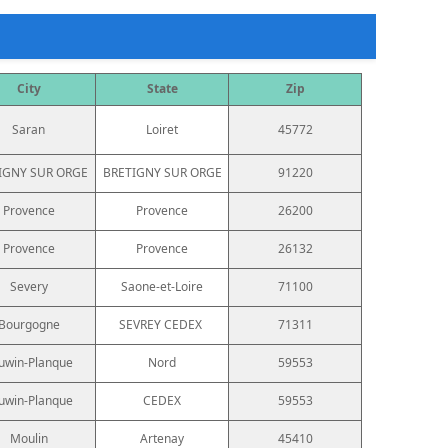
City
State
Zip
Saran
Loiret
45772
IGNY SUR ORGE
BRETIGNY SUR ORGE
91220
Provence
Provence
26200
Provence
Provence
26132
Severy
Saone-et-Loire
71100
Bourgogne
SEVREY CEDEX
71311
uwin-Planque
Nord
59553
uwin-Planque
CEDEX
59553
Moulin
Artenay
45410