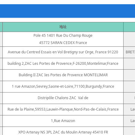
地址
Pole 45 1401 Rue Du Champ Rouge
45772 SARAN CEDEX France
Avenue du Centred Essais en Vol Bretigny sur Orge, France 91220
BRET
building 2,ZAC Les Portes de Provence,F-26200,Montelimar,France
Building II ZAC Ies Portes de Provence MONTELIMAR
1 rue Amazon,Sevrey,Saone-et-Loire,71100,Burgundy,France
）
Distripôle Chalons ZAC
Val de
Rue de la Plaine,59553,Lauwin-Planque,Nord-Pas-de-Calais,France
La
1,Rue Amazon
La
XPO Artenay NS 3PL ZAC du Moulin Artenay 45410 FR