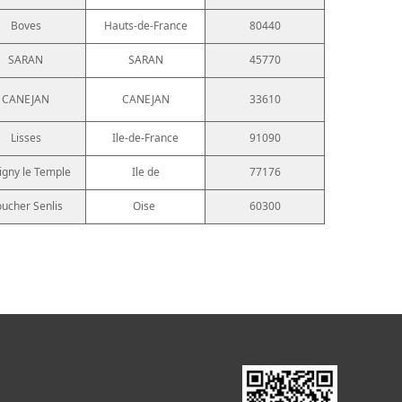
Boves
Hauts-de-France
80440
SARAN
SARAN
45770
CANEJAN
CANEJAN
33610
Lisses
Ile-de-France
91090
igny le Temple
Ile de
77176
ucher Senlis
Oise
60300