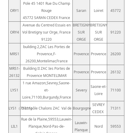
Pole 45 1401 Rue Du Champ
ORY1
Rouge
Saran
Loiret
45772
45772 SARAN CEDEX France
Avenue du Centred Essais en
BRETIGNY
BRETIGNY
ORY4
Vol Bretigny sur Orge, France
SUR
SUR
91220
91220
ORGE
ORGE
building 2,ZAC Les Portes de
MRS1
Provence,F-
Provence
Provence
26200
26200,Montelimar,France
MRS1-
Building II ZAC Ies Portes de
Provence
Provence
26132
26132
Provence MONTELIMAR
1 rue Amazon,Sevrey,Saone-
Saone-et-
LYS1
et-
Severy
71100
Loire
Loire,71100,Burgundy,France
SEVREY
LYS1（71311）
Distripôle Chalons ZAC
Val de
Bourgogne
71311
CEDEX
Rue de la Plaine,59553,Lauwin-
Lauwin-
LIL1
Planque,Nord-Pas-de-
Nord
59553
Planque