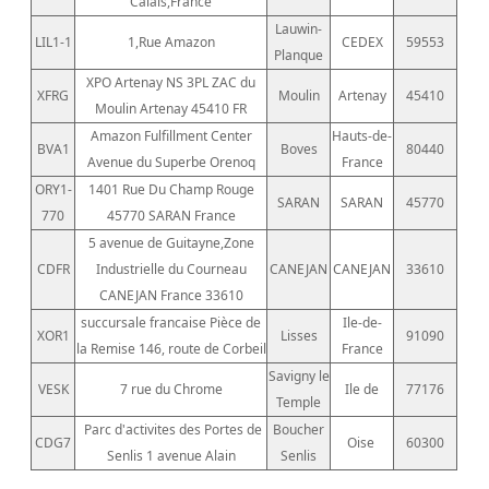
Calais,France
Lauwin-
LIL1-1
1,Rue Amazon
CEDEX
59553
Planque
XPO Artenay NS 3PL ZAC du
XFRG
Moulin
Artenay
45410
Moulin Artenay 45410 FR
Amazon Fulfillment Center
Hauts-de-
BVA1
Boves
80440
Avenue du Superbe Orenoq
France
ORY1-
1401 Rue Du Champ Rouge
SARAN
SARAN
45770
770
45770 SARAN France
5 avenue de Guitayne,Zone
CDFR
Industrielle du Courneau
CANEJAN
CANEJAN
33610
CANEJAN France 33610
succursale francaise Pièce de
Ile-de-
XOR1
Lisses
91090
la Remise 146, route de Corbeil
France
Savigny le
VESK
7 rue du Chrome
Ile de
77176
Temple
Parc d'activites des Portes de
Boucher
CDG7
Oise
60300
Senlis 1 avenue Alain
Senlis