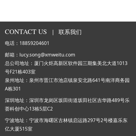
CONTACT US
|
联系我们
电话：18859204601
邮箱：lucy.song@xmweitu.com
总公司地址：厦门火炬高新区软件园三期集美北大道1013
号F21栋403室
泉州地址：泉州市晋江市池店镇泉安北路641号南洋商务园
A栋301
深圳地址：深圳市龙岗区坂田街道坂田社区吉华路489号乐
荟科创中心13栋5层C2
宁波地址：宁波市海曙区古林镇启运路297号2号楼嘉乐东
亿大厦515室